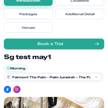
Introduction
Locations
Packages
Additional Detail
Venues
Book a Trial
Sg test may1
Morning